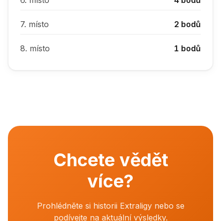
6.
místo
4
bodů
7.
místo
2
bodů
8.
místo
1
bodů
Chcete vědět
více?
Prohlédněte si historii Extraligy nebo se
podívejte na aktuální výsledky.